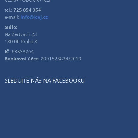
tel.:
725 854 354
e-mail:
info@icej.cz
Sídlo:
Na Žertvách 23
180 00 Praha 8
IČ:
63833204
Bankovní účet:
2001528834/2010
SLEDUJTE NÁS NA FACEBOOKU