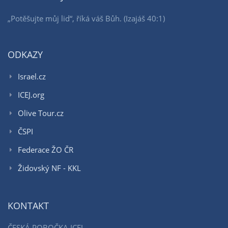
„Potěšujte můj lid“, říká váš Bůh. (Izajáš 40:1)
ODKAZY
Israel.cz
ICEJ.org
Olive Tour.cz
ČSPI
Federace ŽO ČR
Židovský NF - KKL
KONTAKT
ČESKÁ POBOČKA ICEJ