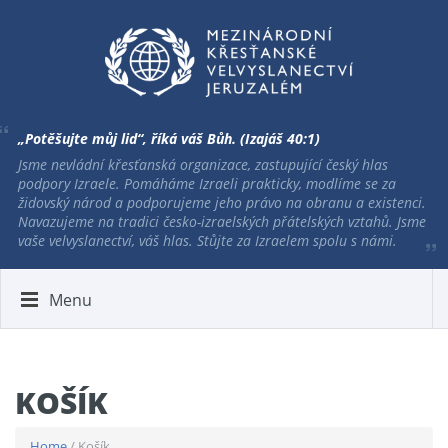
„Potěšujte můj lid“, říká váš Bůh. (Izajáš 40:1)
Jsme nevládní křesťanská organizace, zastupující český hlas
podpory Izraele. Pomáháme Izraeli prakticky, modlíme se za
židovský národ a podporujeme jeho právo na obranu a existenci.
Navazujeme na tradici česko-izraelských přátelských vztahů. Jsme
vaše velvyslanectví, váš hlas. Stůjte za Izraelem spolu s námi.
Menu
KOŠÍK
Home
/ Košík