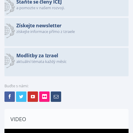
Staňte se členy ICEJ
a pomozte v našem rozvoji.
Získejte newsletter
získejte informace přímo z Izraele
Modlitby za Izrael
aktuální témata každý měsíc
Buďte s námi:
VIDEO