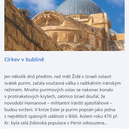
Církev v bublině
Jen několik dnů předtím, než měli Židé v Izraeli oslavit
svátek purim, začala současná válka s radikálním íránským
režimem. Mnoho purimových oslav se nakonec konalo
v protiraketových krytech, zatímco Izrael doufal, že
novodobí Hamanové – militantní íránští ajatolláhové –
budou svrženi. V knize Ester je purim popsán jako jedna
z největších spásných událostí v Bibli. Kolem roku 470 př.
Kr. byla celá židovská populace v Persii odsouzena...