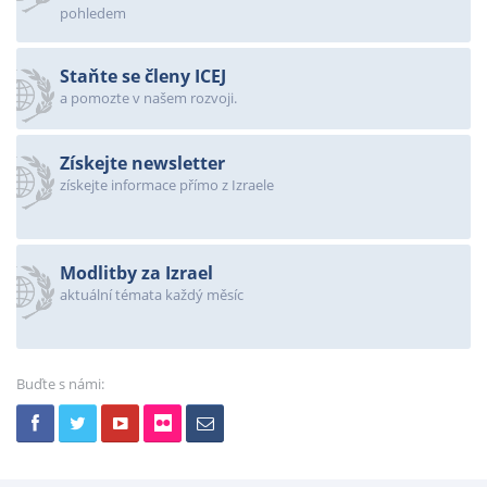
pohledem
Staňte se členy ICEJ
a pomozte v našem rozvoji.
Získejte newsletter
získejte informace přímo z Izraele
Modlitby za Izrael
aktuální témata každý měsíc
Buďte s námi: