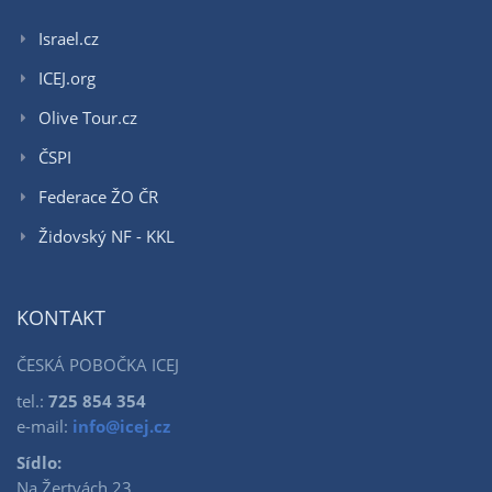
Israel.cz
ICEJ.org
Olive Tour.cz
ČSPI
Federace ŽO ČR
Židovský NF - KKL
KONTAKT
ČESKÁ POBOČKA ICEJ
tel.:
725 854 354
e-mail:
info@icej.cz
Sídlo:
Na Žertvách 23