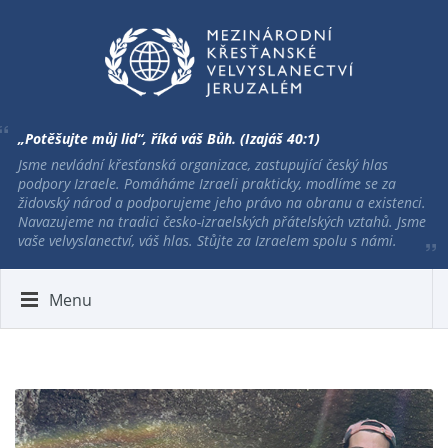
„Potěšujte můj lid“, říká váš Bůh. (Izajáš 40:1)
Jsme nevládní křesťanská organizace, zastupující český hlas
podpory Izraele. Pomáháme Izraeli prakticky, modlíme se za
židovský národ a podporujeme jeho právo na obranu a existenci.
Navazujeme na tradici česko-izraelských přátelských vztahů. Jsme
vaše velvyslanectví, váš hlas. Stůjte za Izraelem spolu s námi.
Menu