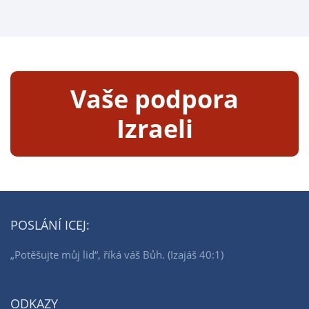
Vaše podpora
Izraeli
POSLÁNÍ ICEJ:
„Potěšujte můj lid“, říká váš Bůh. (Izajáš 40:1)
ODKAZY