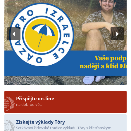
Přispějte on-line
na dobrou věc.
Získejte výklady Tóry
Setkávání židovské tradice výkladu Tóry s křesťanským