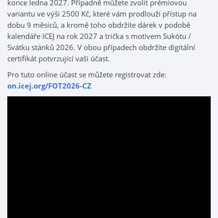
konce ledna 2027. Případně můžete zvolit prémiovou
variantu ve výši 2500 Kč, které vám prodlouží přístup na
dobu 9 měsíců, a kromě toho obdržíte dárek v podobě
kalendáře ICEJ na rok 2027 a trička s motivem Sukótu /
Svátku stánků 2026. V obou případech obdržíte digitální
certifikát potvrzující vaši účast.
Pro tuto online účast se můžete registrovat zde:
on.icej.org/FOT2026-CZ