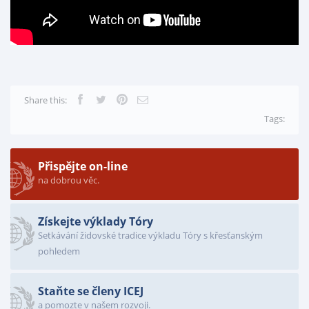
Share this:
Tags:
Přispějte on-line
na dobrou věc.
Získejte výklady Tóry
Setkávání židovské tradice výkladu Tóry s křesťanským
pohledem
Staňte se členy ICEJ
a pomozte v našem rozvoji.