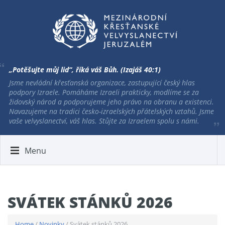
„Potěšujte můj lid“, říká váš Bůh. (Izajáš 40:1)
Jsme nevládní křesťanská organizace, zastupující český hlas
podpory Izraele. Pomáháme Izraeli prakticky, modlíme se za
židovský národ a podporujeme jeho právo na obranu a existenci.
Navazujeme na tradici česko-izraelských přátelských vztahů. Jsme
vaše velvyslanectví, váš hlas. Stůjte za Izraelem spolu s námi.
Menu
SVÁTEK STÁNKŮ 2026
Home
/
Novinky
/ Svátek stánků 2026