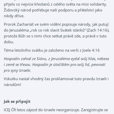
přijelo co nejvíce křesťanů z celého světa na misi solidarity.
Židovský národ potřebuje naši podporu a přátelství jako
nikdy dříve.
Prorok Zachariáš ve svém vidění popisuje národy, jak putují
do Jeruzaléma „rok co rok slavit Svátek stánků“ (Zach 14:16),
protože Bůh se s nimi chce setkat právě zde, a právě v tuto
dobu.
Téma letošního svátku je založeno na verši z Joele 4:16
Hospodin zařval ze Siónu, z Jeruzaléma vydal svůj hlas, nebesa
i země se třesou. Hospodin je útočištěm pro svůj lid, pevností
pro syny Izraele.
Vskutku nastal vhodný čas proklamovat tuto pravdu Izraeli i
národům!
Jak se připojit
ICEJ ČR letos zájezd do Izraele neorganizuje. Zaregistrujte se