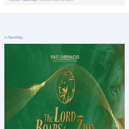
in
Novinky
,