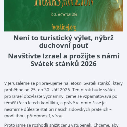
Není to turistický výlet, nýbrž
duchovní pouť
Navštivte Izrael a prožijte s námi
Svátek stánků 2026
V Jeruzalémě se připravujeme na letošní Svátek stánků, který
proběhne od 25. do 30. září 2026. Tento rok bude svátek
pro Izrael obzvláště významný: země se vzpamatovává po
téměř třech letech konfliktu, a právě v tomto čase je
nesmírně důležité stát při našich židovských přátelích –
modlitbou, přítomností, vírou.
Proto jsme se rozhodli snížit cenu vstupenek. Chceme, aby