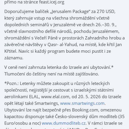
přímo na stránce feast.icej.org
Doporučujeme balíček „Jerusalem Package“ za 270 USD,
který zahrnuje vstup na všechna shromáždění včetně
dopoledních seminářů v Jeruzalémě ve dnech 26.–30. 9.,
včetně slavnostního defilé národů, pochodu Jeruzalémem,
shromáždění s Večeří Páně v prostorách Zahradního hrobu a
závěrečné návštěvy v Qasr- al-Yahud, na místě, kde křtil Jan
Křtitel. Navíc si každý program budete moci pustit i ze
záznamu.
V ceně není zahrnuta letenka do Izraele ani ubytování.*
Tlumočení do češtiny není na místě zajišťováno.
*Pozn.: Letenky můžete zakoupit u různých leteckých
společností, nejjistější je cestovat s izraelskými státními
aerolinkami ELAL, www.elal.com, od 20. 5. 2026 do Izraele
opět létají také Smartwings,
www.smartwings.com
.
Ubytování lze najít bezpečně přes Booking.com, omezenou
kapacitou disponuje také Česko-slovenský dům modliteb (35
Euro/osobu a noc)
www.dummodliteb.cz
. V rámci Izraele se