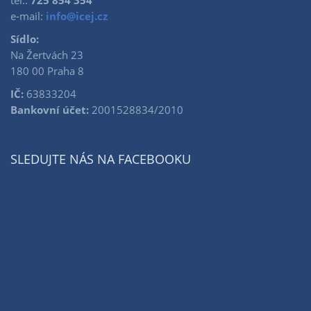
tel.:
725 854 354
e-mail:
info@icej.cz
Sídlo:
Na Žertvách 23
180 00 Praha 8
IČ:
63833204
Bankovní účet:
2001528834/2010
SLEDUJTE NÁS NA FACEBOOKU