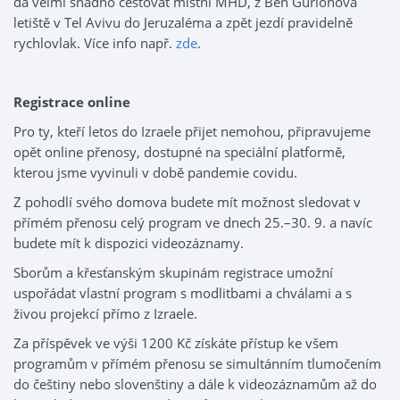
dá velmi snadno cestovat místní MHD, z Ben Gurionova
letiště v Tel Avivu do Jeruzaléma a zpět jezdí pravidelně
rychlovlak. Více info např.
zde
.
Registrace online
Pro ty, kteří letos do Izraele přijet nemohou, připravujeme
opět online přenosy, dostupné na speciální platformě,
kterou jsme vyvinuli v době pandemie covidu.
Z pohodlí svého domova budete mít možnost sledovat v
přímém přenosu celý program ve dnech 25.–30. 9. a navíc
budete mít k dispozici videozáznamy.
Sborům a křesťanským skupinám registrace umožní
uspořádat vlastní program s modlitbami a chválami a s
živou projekcí přímo z Izraele.
Za příspěvek ve výši 1200 Kč získáte přístup ke všem
programům v přímém přenosu se simultánním tlumočením
do češtiny nebo slovenštiny a dále k videozáznamům až do