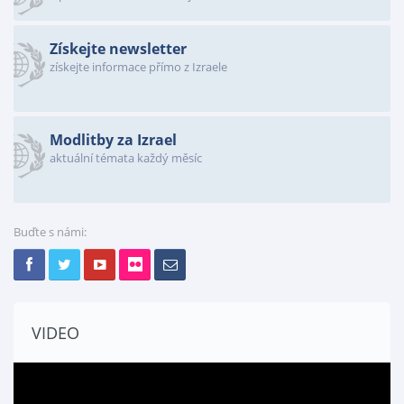
Získejte newsletter
získejte informace přímo z Izraele
Modlitby za Izrael
aktuální témata každý měsíc
Buďte s námi:
VIDEO