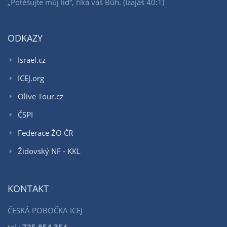
„Potěšujte můj lid“, říká váš Bůh. (Izajáš 40:1)
ODKAZY
Israel.cz
ICEJ.org
Olive Tour.cz
ČSPI
Federace ŽO ČR
Židovský NF - KKL
KONTAKT
ČESKÁ POBOČKA ICEJ