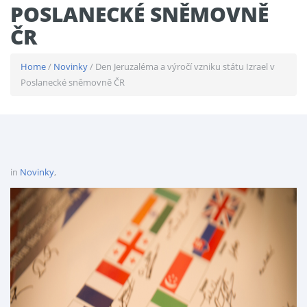
POSLANECKÉ SNĚMOVNĚ
ČR
Home
/
Novinky
/ Den Jeruzaléma a výročí vzniku státu Izrael v
Poslanecké sněmovně ČR
in
Novinky
,