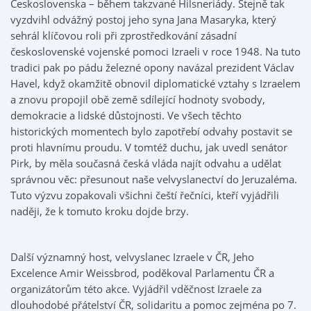
Československa – během takzvané Hilsneriády. Stejně tak
vyzdvihl odvážný postoj jeho syna Jana Masaryka, který
sehrál klíčovou roli při zprostředkování zásadní
československé vojenské pomoci Izraeli v roce 1948. Na tuto
tradici pak po pádu železné opony navázal prezident Václav
Havel, když okamžitě obnovil diplomatické vztahy s Izraelem
a znovu propojil obě země sdílející hodnoty svobody,
demokracie a lidské důstojnosti. Ve všech těchto
historických momentech bylo zapotřebí odvahy postavit se
proti hlavnímu proudu. V tomtéž duchu, jak uvedl senátor
Pirk, by měla současná česká vláda najít odvahu a udělat
správnou věc: přesunout naše velvyslanectví do Jeruzaléma.
Tuto výzvu zopakovali všichni čeští řečníci, kteří vyjádřili
naději, že k tomuto kroku dojde brzy.
Další významný host, velvyslanec Izraele v ČR, Jeho
Excelence Amir Weissbrod, poděkoval Parlamentu ČR a
organizátorům této akce. Vyjádřil vděčnost Izraele za
dlouhodobé přátelství ČR, solidaritu a pomoc zejména po 7.