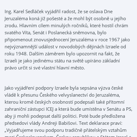
Ing. Karel Sedláček vyjádřil radost, že se oslava Dne
Jeruzaléma koná již pošesté a že mohl být osobně u jejího
zrodu. Hlavním cílem minulých ročníků, které hostil chrám
svatého Víta, Senát i Poslanecká sněmovna, bylo
připomenout znovusjednocení Jeruzaléma v roce 1967 jako
nejvýznamnější událost v novodobých dějinách Izraele od
roku 1948. Dalším záměrem bylo upozornit na fakt, že
Izraeli je jako jedinému státu na světě upíráno základní
právo určit si své vlastní hlavní město.
Jako vyjádření podpory Izraele byla sepsána výzva české
vládě k přesunu Českého velvyslanectví do Jeruzaléma,
kterou kromě českých osobností podepsali také přítomní
zahraniční zástupci ICEJ a která bude umístěna v Senátu a PS,
aby ji mohli podepsat další politici. Poté bude předložena
předsedovi vlády Andreji Babišovi. Text deklarace praví:
„Vyjadřujeme svou podporu tradičně přátelským vztahům