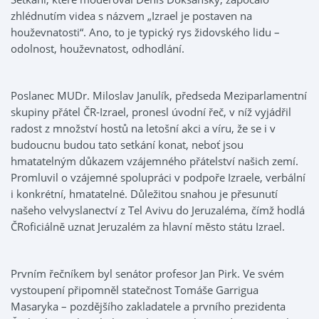
zhlédnutím videa s názvem „Izrael je postaven na
houževnatosti“. Ano, to je typický rys židovského lidu –
odolnost, houževnatost, odhodlání.
Poslanec MUDr. Miloslav Janulík, předseda Meziparlamentní
skupiny přátel ČR-Izrael, pronesl úvodní řeč, v níž vyjádřil
radost z množství hostů na letošní akci a víru, že se i v
budoucnu budou tato setkání konat, neboť jsou
hmatatelným důkazem vzájemného přátelství našich zemí.
Promluvil o vzájemné spolupráci v podpoře Izraele, verbální
i konkrétní, hmatatelné. Důležitou snahou je přesunutí
našeho velvyslanectví z Tel Avivu do Jeruzaléma, čímž hodlá
ČRoficiálně uznat Jeruzalém za hlavní město státu Izrael.
Prvním řečníkem byl senátor profesor Jan Pirk. Ve svém
vystoupení připomněl statečnost Tomáše Garrigua
Masaryka – pozdějšího zakladatele a prvního prezidenta