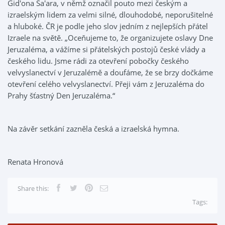
Gid'ona Sa'ara, v němž označil pouto mezi českým a
izraelským lidem za velmi silné, dlouhodobé, neporušitelné
a hluboké. ČR je podle jeho slov jedním z nejlepších přátel
Izraele na světě. „Oceňujeme to, že organizujete oslavy Dne
Jeruzaléma, a vážíme si přátelských postojů české vlády a
českého lidu. Jsme rádi za otevření pobočky českého
velvyslanectví v Jeruzalémě a doufáme, že se brzy dočkáme
otevření celého velvyslanectví. Přeji vám z Jeruzaléma do
Prahy šťastný Den Jeruzaléma.“
Na závěr setkání zazněla česká a izraelská hymna.
Renata Hronová
Share this:
Tags: