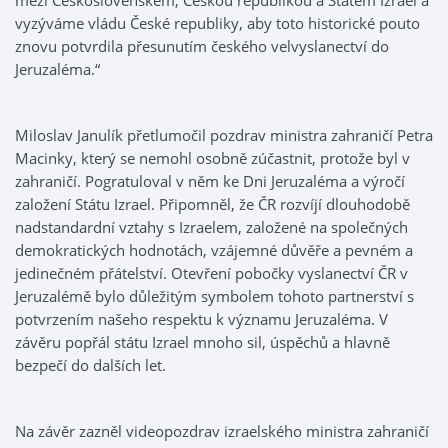
mezi Československem, Českou republikou a Státem Izrael a
vyzýváme vládu České republiky, aby toto historické pouto
znovu potvrdila přesunutím českého velvyslanectví do
Jeruzaléma.“
Miloslav Janulík přetlumočil pozdrav ministra zahraničí Petra
Macinky, který se nemohl osobně zúčastnit, protože byl v
zahraničí. Pogratuloval v něm ke Dni Jeruzaléma a výročí
založení Státu Izrael. Připomněl, že ČR rozvíjí dlouhodobě
nadstandardní vztahy s Izraelem, založené na společných
demokratických hodnotách, vzájemné důvěře a pevném a
jedinečném přátelství. Otevření pobočky vyslanectví ČR v
Jeruzalémě bylo důležitým symbolem tohoto partnerství s
potvrzením našeho respektu k významu Jeruzaléma. V
závěru popřál státu Izrael mnoho sil, úspěchů a hlavně
bezpečí do dalších let.
Na závěr zazněl videopozdrav izraelského ministra zahraničí