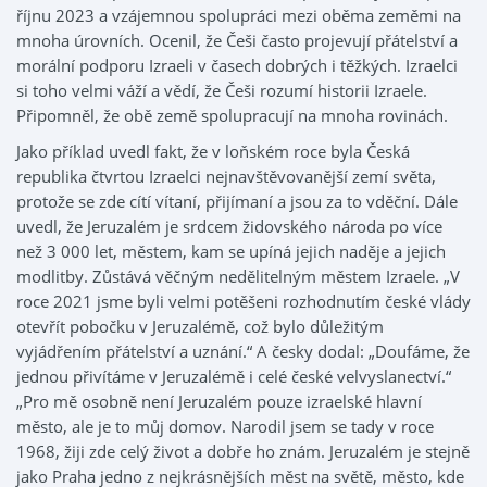
říjnu 2023 a vzájemnou spolupráci mezi oběma zeměmi na
mnoha úrovních. Ocenil, že Češi často projevují přátelství a
morální podporu Izraeli v časech dobrých i těžkých. Izraelci
si toho velmi váží a vědí, že Češi rozumí historii Izraele.
Připomněl, že obě země spolupracují na mnoha rovinách.
Jako příklad uvedl fakt, že v loňském roce byla Česká
republika čtvrtou Izraelci nejnavštěvovanější zemí světa,
protože se zde cítí vítaní, přijímaní a jsou za to vděční. Dále
uvedl, že Jeruzalém je srdcem židovského národa po více
než 3 000 let, městem, kam se upíná jejich naděje a jejich
modlitby. Zůstává věčným nedělitelným městem Izraele. „V
roce 2021 jsme byli velmi potěšeni rozhodnutím české vlády
otevřít pobočku v Jeruzalémě, což bylo důležitým
vyjádřením přátelství a uznání.“ A česky dodal: „Doufáme, že
jednou přivítáme v Jeruzalémě i celé české velvyslanectví.“
„Pro mě osobně není Jeruzalém pouze izraelské hlavní
město, ale je to můj domov. Narodil jsem se tady v roce
1968, žiji zde celý život a dobře ho znám. Jeruzalém je stejně
jako Praha jedno z nejkrásnějších měst na světě, město, kde