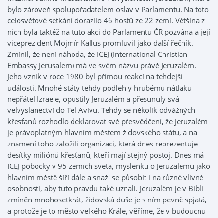
bylo zároveň spolupořadatelem oslav v Parlamentu. Na toto
celosvětové setkání dorazilo 46 hostů ze 22 zemí. Většina z
nich byla taktéž na tuto akci do Parlamentu ČR pozvána a její
viceprezident Mojmír Kallus promluvil jako další řečník.
Zmínil, že není náhoda, že ICEJ (International Christian
Embassy Jerusalem) má ve svém názvu právě Jeruzalém.
Jeho vznik v roce 1980 byl přímou reakcí na tehdejší
události. Mnohé státy tehdy podlehly hrubému nátlaku
nepřátel Izraele, opustily Jeruzalém a přesunuly svá
velvyslanectví do Tel Avivu. Tehdy se několik odvážných
křesťanů rozhodlo deklarovat své přesvědčení, že Jeruzalém
je právoplatným hlavním městem židovského státu, a na
znamení toho založili organizaci, která dnes reprezentuje
desítky miliónů křesťanů, kteří mají stejný postoj. Dnes má
ICEJ pobočky v 95 zemích světa, myšlenku o Jeruzalému jako
hlavním městě šíří dále a snaží se působit i na různé vlivné
osobnosti, aby tuto pravdu také uznali. Jeruzalém je v Bibli
zmíněn mnohosetkrát, židovská duše je s ním pevně spjatá,
a protože je to město velkého Krále, věříme, že v budoucnu