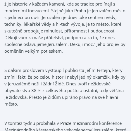
žije historie v každém kameni, kde se tradice prolínají s
moderními inovacemi. Stejně jako Praha je Jeruzalém město
s jedinečnou duší. Jeruzalém je dnes také centrem vědy,
techniky, lékařské vědy a hi-tech vývoje. Je to město, které
skutečně propojuje minulost, přítomnost i budoucnost.
Děkuji vám za vaše přátelství, podporu a za to, že dnes
společně oslavujeme Jeruzalém. Děkuji moc.“ Jeho projev byl
odměněn velkým potleskem.
S dalším proslovem vystoupil publicista Jefim Fištejn, který
zmínil fakt, že po celou historii nebyl jediný okamžik, kdy by
v Jeruzalémě nežili žádní Židé. Dnes tvoří nežidovské
obyvatelstvo 38 % z celkového počtu a ostatní, tedy většina
je židovská. Přesto je Židům upíráno právo na své hlavní
město.
V tomtéž týdnu probíhala v Praze mezinárodní konference
Mezinárodního křesťanského velvyslanectví Jeruzalém, které