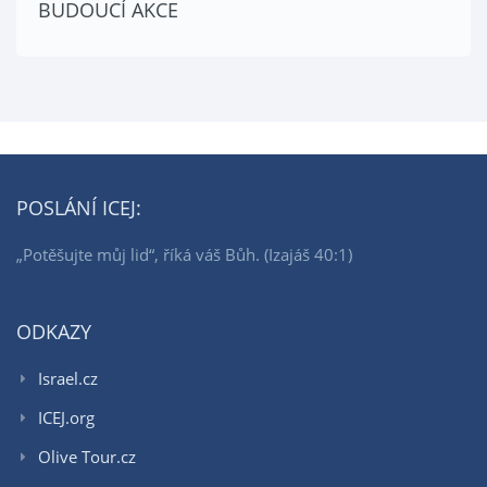
BUDOUCÍ AKCE
POSLÁNÍ ICEJ:
„Potěšujte můj lid“, říká váš Bůh. (Izajáš 40:1)
ODKAZY
Israel.cz
ICEJ.org
Olive Tour.cz