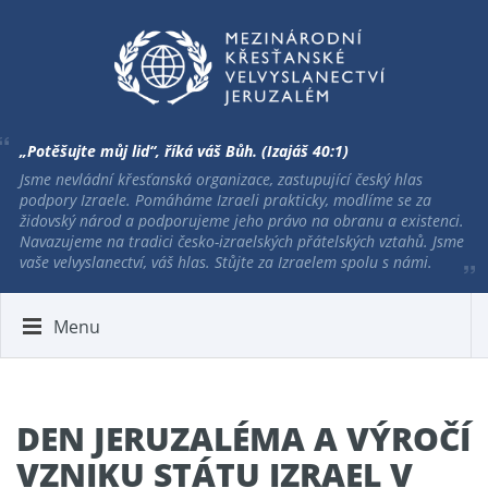
„Potěšujte můj lid“, říká váš Bůh. (Izajáš 40:1)
Jsme nevládní křesťanská organizace, zastupující český hlas
podpory Izraele. Pomáháme Izraeli prakticky, modlíme se za
židovský národ a podporujeme jeho právo na obranu a existenci.
Navazujeme na tradici česko-izraelských přátelských vztahů. Jsme
vaše velvyslanectví, váš hlas. Stůjte za Izraelem spolu s námi.
Menu
DEN JERUZALÉMA A VÝROČÍ
VZNIKU STÁTU IZRAEL V