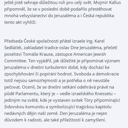
ještě jistě sehraje důležitou roli pro celý svět. Mojmír Kallus
připomněl, že se v poslední době podařilo přestěhovat
mnohá velvyslanectví do Jeruzaléma a i Česká republika
tento akt vyhlíží.
Předseda České společnosti přátel Izraele Ing. Karel
Sedláček, zakladatel tradice oslav Dne Jeruzaléma, přečetl
poselství Tomáše Krause, zástupce American Jewish
Committee. Ten vyjádřil, jak důležité je připomínat význam
Jeruzaléma v dnešní turbulentní době, kdy dochází ke
zpochybňování či popírání hodnot. Svoboda a demokracie
totiž nejsou samozřejmostí a je potřeba o ně neustále
pečovat. Ocenil, že se dnešní setkání odehrává právě na
půdě Parlamentu, který je – vedle izraelského Knessetu –
jediným na světě, kde je vystaven svitek Tóry připomínající
židovskou komunitu a symbolizující tragickou kapitolu
nedávných dějin naší země. Den Jeruzaléma je nejen
důvodem k radosti, ale také příležitostí k zamyšlení.