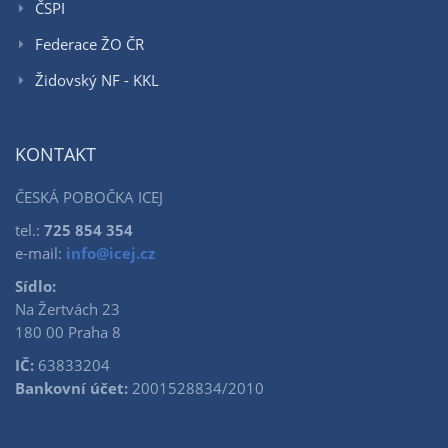
ČSPI
Federace ŽO ČR
Židovský NF - KKL
KONTAKT
ČESKÁ POBOČKA ICEJ
tel.:
725 854 354
e-mail:
info@icej.cz
Sídlo:
Na Žertvách 23
180 00 Praha 8
IČ:
63833204
Bankovní účet:
2001528834/2010