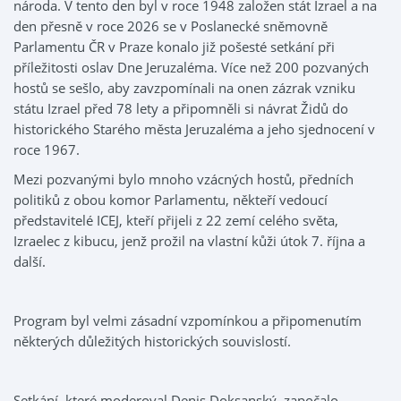
národa. V tento den byl v roce 1948 založen stát Izrael a na
den přesně v roce 2026 se v Poslanecké sněmovně
Parlamentu ČR v Praze konalo již pošesté setkání při
příležitosti oslav Dne Jeruzaléma. Více než 200 pozvaných
hostů se sešlo, aby zavzpomínali na onen zázrak vzniku
státu Izrael před 78 lety a připomněli si návrat Židů do
historického Starého města Jeruzaléma a jeho sjednocení v
roce 1967.
Mezi pozvanými bylo mnoho vzácných hostů, předních
politiků z obou komor Parlamentu, někteří vedoucí
představitelé ICEJ, kteří přijeli z 22 zemí celého světa,
Izraelec z kibucu, jenž prožil na vlastní kůži útok 7. října a
další.
Program byl velmi zásadní vzpomínkou a připomenutím
některých důležitých historických souvislostí.
Setkání, které moderoval Denis Doksanský, započalo