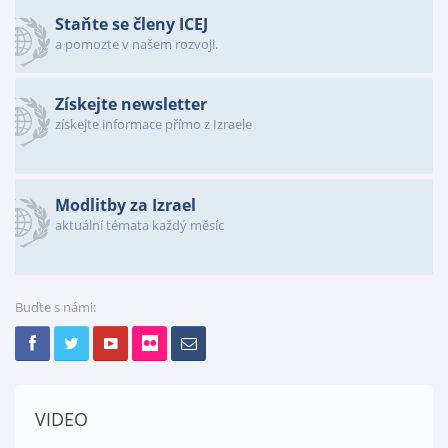
Staňte se členy ICEJ
a pomozte v našem rozvoji.
Získejte newsletter
získejte informace přímo z Izraele
Modlitby za Izrael
aktuální témata každý měsíc
Buďte s námi:
VIDEO