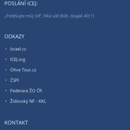
POSLÁNÍ ICEJ:
„Potěšujte můj lid“, říká váš Bůh. (Izajáš 40:1)
ODKAZY
Israel.cz
ICEJ.org
Olive Tour.cz
ČSPI
Federace ŽO ČR
Židovský NF - KKL
KONTAKT