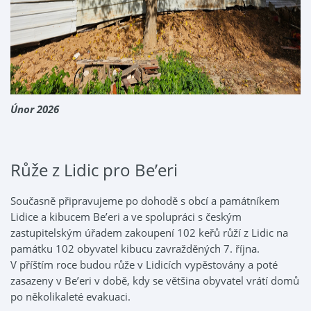
Únor 2026
Růže z Lidic pro Be’eri
Současně připravujeme po dohodě s obcí a památníkem
Lidice a kibucem Be’eri a ve spolupráci s českým
zastupitelským úřadem zakoupení 102 keřů růží z Lidic na
památku 102 obyvatel kibucu zavražděných 7. října.
V příštím roce budou růže v Lidicích vypěstovány a poté
zasazeny v Be’eri v době, kdy se většina obyvatel vrátí domů
po několikaleté evakuaci.