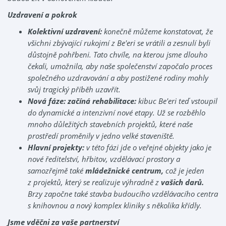
Uzdravení a pokrok
Kolektivní uzdravení:
konečně můžeme konstatovat, že
všichni zbývající rukojmí z Be'eri se vrátili a zesnulí byli
důstojně pohřbeni. Tato chvíle, na kterou jsme dlouho
čekali, umožnila, aby naše společenství započalo proces
společného uzdravování a aby postižené rodiny mohly
svůj tragický příběh uzavřít.
Nová fáze: začíná rehabilitace:
kibuc Be'eri teď vstoupil
do dynamické a intenzivní nové etapy. Už se rozběhlo
mnoho důležitých stavebních projektů, které naše
prostředí proměnily v jedno velké staveniště.
Hlavní projekty:
v této fázi jde o veřejné objekty jako je
nové ředitelství, hřbitov, vzdělávací prostory a
samozřejmě také
mládežnické centrum,
což je jeden
z projektů, který se realizuje výhradně z
vašich darů.
Brzy započne také stavba budoucího vzdělávacího centra
s knihovnou a nový komplex kliniky s několika křídly.
Jsme vděčni za vaše partnerství