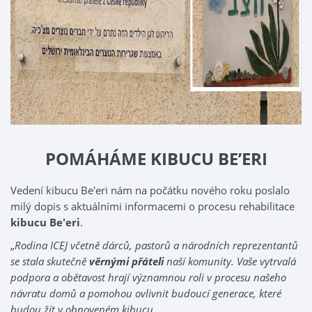
POMÁHÁME KIBUCU BE’ERI
Vedení kibucu Be'eri nám na počátku nového roku poslalo
milý dopis s aktuálními informacemi o procesu rehabilitace
kibucu Be'eri
.
„
Rodina ICEJ včetně dárců, pastorů a národních reprezentantů
se stala skutečně
věrnými přáteli
naší komunity. Vaše vytrvalá
podpora a obětavost hrají významnou roli v procesu našeho
návratu domů a pomohou ovlivnit budoucí generace, které
budou žít v obnoveném kibucu.