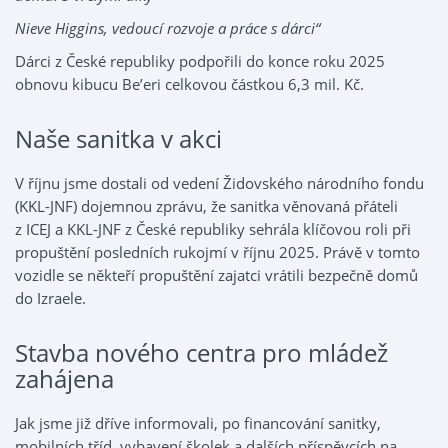
Nieve Higgins, vedoucí rozvoje a práce s dárci“
Dárci z České republiky podpořili do konce roku 2025
obnovu kibucu Be’eri celkovou částkou 6,3 mil. Kč.
Naše sanitka v akci
V říjnu jsme dostali od vedení Židovského národního fondu
(KKL-JNF) dojemnou zprávu, že sanitka věnovaná přáteli
z ICEJ a KKL-JNF z České republiky sehrála klíčovou roli při
propuštění posledních rukojmí v říjnu 2025. Právě v tomto
vozidle se někteří propuštění zajatci vrátili bezpečně domů
do Izraele.
Stavba nového centra pro mládež
zahájena
Jak jsme již dříve informovali, po financování sanitky,
mobilních tříd, vybavení školek a dalších příspěvcích na