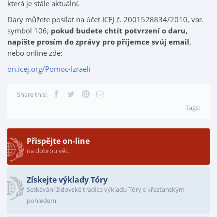
která je stále aktuální.
Dary můžete posílat na účet ICEJ č. 2001528834/2010, var.
symbol 106;
pokud budete chtít potvrzení o daru,
napište prosím do zprávy pro příjemce svůj email
,
nebo online zde:
on.icej.org/Pomoc-Izraeli
Share this:
Tags:
Přispějte on-line
na dobrou věc.
Získejte výklady Tóry
Setkávání židovské tradice výkladu Tóry s křesťanským
pohledem