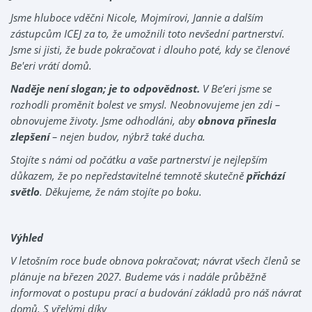
Jsme hluboce vděčni Nicole, Mojmírovi, Jannie a dalším
zástupcům ICEJ za to, že umožnili toto nevšední partnerství.
Jsme si jisti, že bude pokračovat i dlouho poté, kdy se členové
Be'eri vrátí domů.
Naděje není slogan; je to odpovědnost.
V Be’eri jsme se
rozhodli proměnit bolest ve smysl. Neobnovujeme jen zdi –
obnovujeme životy. Jsme odhodláni, aby
obnova přinesla
zlepšení
– nejen budov, nýbrž také ducha.
Stojíte s námi od počátku a vaše partnerství je nejlepším
důkazem, že po nepředstavitelné temnotě skutečně
přichází
světlo
. Děkujeme, že nám stojíte po boku.
Výhled
V letošním roce bude obnova pokračovat; návrat všech členů se
plánuje na březen 2027. Budeme vás i nadále průběžně
informovat o postupu prací a budování základů pro náš návrat
domů. S vřelými díky