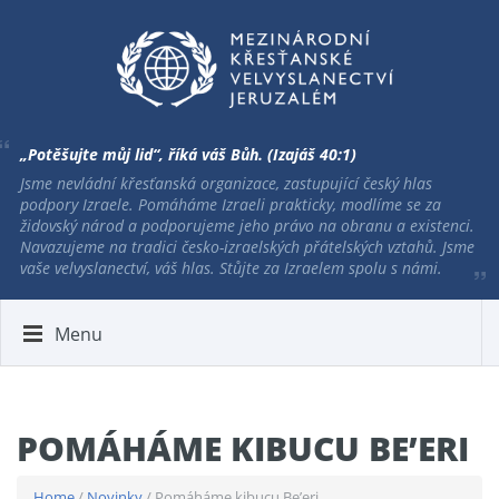
„Potěšujte můj lid“, říká váš Bůh. (Izajáš 40:1)
Jsme nevládní křesťanská organizace, zastupující český hlas
podpory Izraele. Pomáháme Izraeli prakticky, modlíme se za
židovský národ a podporujeme jeho právo na obranu a existenci.
Navazujeme na tradici česko-izraelských přátelských vztahů. Jsme
vaše velvyslanectví, váš hlas. Stůjte za Izraelem spolu s námi.
Menu
POMÁHÁME KIBUCU BE’ERI
Home
/
Novinky
/ Pomáháme kibucu Be’eri