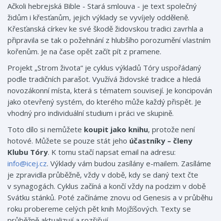
Ačkoli hebrejská Bible - Stará smlouva - je text společný
židům i křesťanům, jejich výklady se vyvíjely odděleně.
Křesťanská církev ke své škodě židovskou tradici zavrhla a
připravila se tak o požehnání z hlubšího porozumění vlastním
kořenům. Je na čase opět začít pít z pramene.
Projekt „Strom života“ je cyklus výkladů Tóry uspořádaný
podle tradičních parašot. Využívá židovské tradice a hledá
novozákonní místa, která s tématem souvisejí. Je koncipován
jako otevřený systém, do kterého může každý přispět. Je
vhodný pro individuální studium i práci ve skupině.
Toto dílo si nemůžete
koupit jako knihu
, protože není
hotové. Můžete se pouze stát jeho
účastníky – členy
Klubu Tóry
. K tomu stačí napsat email na adresu:
info@icej.cz
. Výklady vám budou zasílány e-mailem. Zasíláme
je zpravidla průběžně, vždy v době, kdy se daný text čte
v synagogách. Cyklus začíná a končí vždy na podzim v době
Svátku stánků. Poté začínáme znovu od Genesis a v průběhu
roku probereme celých pět knih Mojžíšových. Texty se
průběžně aktualizují a rozšiřují.