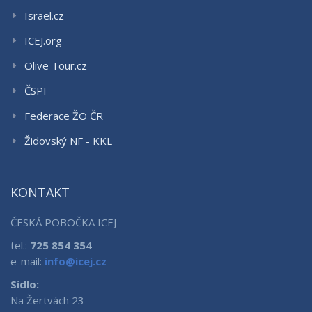
Israel.cz
ICEJ.org
Olive Tour.cz
ČSPI
Federace ŽO ČR
Židovský NF - KKL
KONTAKT
ČESKÁ POBOČKA ICEJ
tel.:
725 854 354
e-mail:
info@icej.cz
Sídlo:
Na Žertvách 23