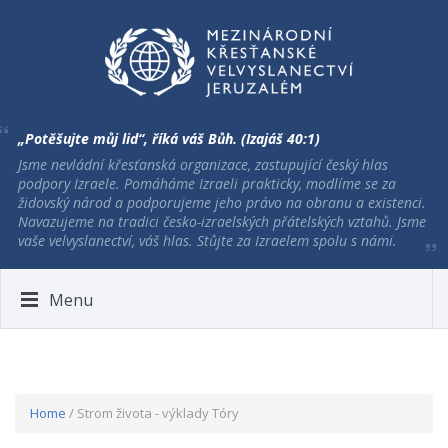
„Potěšujte můj lid“, říká váš Bůh. (Izajáš 40:1)
Jsme nevládní křesťanská organizace, zastupující český hlas
podpory Izraele. Pomáháme Izraeli prakticky, modlíme se za
židovský národ a podporujeme jeho právo na obranu a existenci.
Navazujeme na tradici česko-izraelských přátelských vztahů. Jsme
vaše velvyslanectví, váš hlas. Stůjte za Izraelem spolu s námi.
Menu
Home
/ Strom života - výklady Tóry