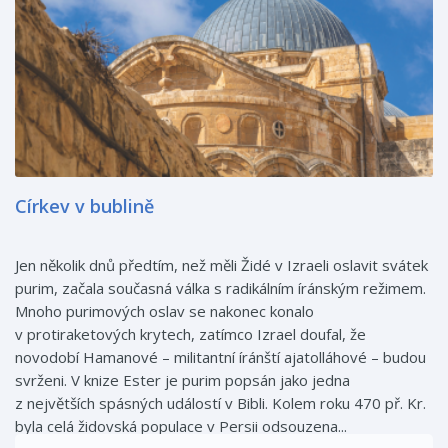
Církev v bublině
Jen několik dnů předtím, než měli Židé v Izraeli oslavit svátek
purim, začala současná válka s radikálním íránským režimem.
Mnoho purimových oslav se nakonec konalo
v protiraketových krytech, zatímco Izrael doufal, že
novodobí Hamanové – militantní íránští ajatolláhové – budou
svrženi. V knize Ester je purim popsán jako jedna
z největších spásných událostí v Bibli. Kolem roku 470 př. Kr.
byla celá židovská populace v Persii odsouzena...