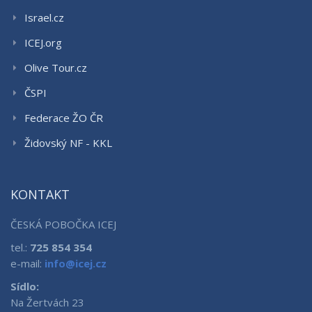
Israel.cz
ICEJ.org
Olive Tour.cz
ČSPI
Federace ŽO ČR
Židovský NF - KKL
KONTAKT
ČESKÁ POBOČKA ICEJ
tel.:
725 854 354
e-mail:
info@icej.cz
Sídlo:
Na Žertvách 23