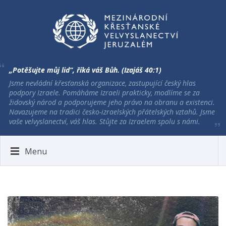
„Potěšujte můj lid“, říká váš Bůh. (Izajáš 40:1)
Jsme nevládní křesťanská organizace, zastupující český hlas
podpory Izraele. Pomáháme Izraeli prakticky, modlíme se za
židovský národ a podporujeme jeho právo na obranu a existenci.
Navazujeme na tradici česko-izraelských přátelských vztahů. Jsme
vaše velvyslanectví, váš hlas. Stůjte za Izraelem spolu s námi.
Menu