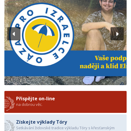
Přispějte on-line
na dobrou věc.
Získejte výklady Tóry
Setkávání židovské tradice výkladu Tóry s křesťanským