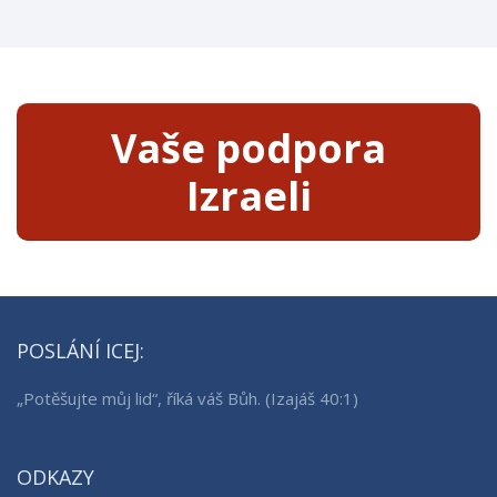
Vaše podpora
Izraeli
POSLÁNÍ ICEJ:
„Potěšujte můj lid“, říká váš Bůh. (Izajáš 40:1)
ODKAZY