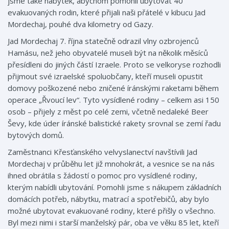
jsme také nábytek, abychom pomohli ubytovat 40
evakuovaných rodin, které přijali naši přátelé v kibucu Jad
Mordechaj, pouhé dva kilometry od Gazy.
Jad Mordechaj 7. října statečně odrazil vlny ozbrojenců
Hamásu, než jeho obyvatelé museli být na několik měsíců
přesídleni do jiných částí Izraele. Proto se velkoryse rozhodli
přijmout své izraelské spoluobčany, kteří museli opustit
domovy poškozené nebo zničené íránskými raketami během
operace „Řvoucí lev“. Tyto vysídlené rodiny – celkem asi 150
osob – přijely z měst po celé zemi, včetně nedaleké Beer
Ševy, kde úder íránské balistické rakety srovnal se zemí řadu
bytových domů.
Zaměstnanci Křesťanského velvyslanectví navštívili Jad
Mordechaj v průběhu let již mnohokrát, a vesnice se na nás
ihned obrátila s žádostí o pomoc pro vysídlené rodiny,
kterým nabídli ubytování. Pomohli jsme s nákupem základních
domácích potřeb, nábytku, matrací a spotřebičů, aby bylo
možné ubytovat evakuované rodiny, které přišly o všechno.
Byl mezi nimi i starší manželský pár, oba ve věku 85 let, kteří