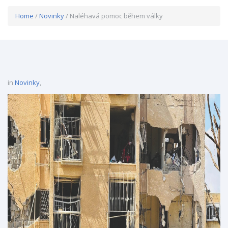
Home
/
Novinky
/ Naléhavá pomoc během války
in
Novinky
,