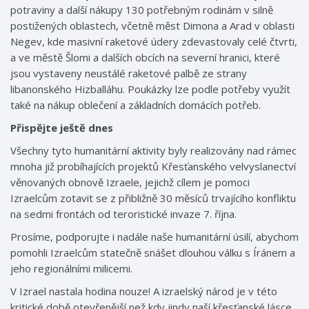
potraviny a další nákupy 130 potřebným rodinám v silně
postižených oblastech, včetně měst Dimona a Arad v oblasti
Negev, kde masivní raketové údery zdevastovaly celé čtvrti,
a ve městě Šlomi a dalších obcích na severní hranici, které
jsou vystaveny neustálé raketové palbě ze strany
libanonského Hizballáhu. Poukázky lze podle potřeby využít
také na nákup oblečení a základních domácích potřeb.
Přispějte ještě dnes
Všechny tyto humanitární aktivity byly realizovány nad rámec
mnoha již probíhajících projektů Křesťanského velvyslanectví
věnovaných obnově Izraele, jejichž cílem je pomoci
Izraelcům zotavit se z přibližně 30 měsíců trvajícího konfliktu
na sedmi frontách od teroristické invaze 7. října.
Prosíme, podporujte i nadále naše humanitární úsilí, abychom
pomohli Izraelcům statečně snášet dlouhou válku s Íránem a
jeho regionálními milicemi.
V Izrael nastala hodina nouze! A izraelský národ je v této
kritické době otevřenější než kdy jindy naší křesťanské lásce