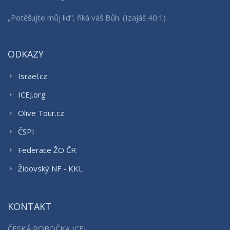
„Potěšujte můj lid“, říká váš Bůh. (Izajáš 40:1)
ODKAZY
Israel.cz
ICEJ.org
Olive Tour.cz
ČSPI
Federace ŽO ČR
Židovský NF - KKL
KONTAKT
ČESKÁ POBOČKA ICEJ