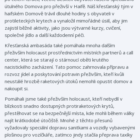
útulného Domova pro přeživší v Haifě. Náš křesťanský tým v
haifském Domově trávil dlouhé hodiny s obyvateli v
protileteckých krytech a vynaložil mimořádné úsilí, aby jim
zajistil běžné aktivity, jako jsou výtvarné kurzy, cvičení,
společné jídlo a další každodenní péči.
Křesťanská ambasáda také pomáhala mnoha dalším
přeživším holocaust prostřednictvím místních partnerů a call
center, která se starají o stárnoucí oběti krutého
nacistického zacházení. Tato pomoc zahrnovala přípravu a
rozvoz jídel a poskytování potravin přeživším, kteří kvůli
neustálé hrozbě raketových útoků nemohli opustit domov a
nakoupit si.
Pomáhali jsme také přeživším holocaust, kteří nebydlí v
blízkosti snadno dostupných protiraketových krytů,
přestěhovat se na bezpečnější místa, kde mohli během války
najít krátkodobé útočiště. Mnohé z těchto přesunů
vyžadovaly speciální dopravu sanitkami a vozidly vybavenými
plošinou pro vozíčkáře, zatímco jindy stačila přeprava taxíky