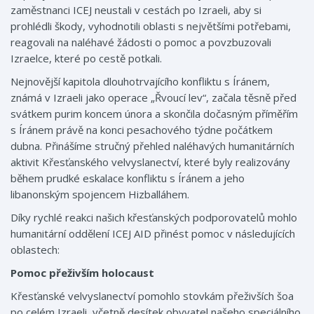
zaměstnanci ICEJ neustali v cestách po Izraeli, aby si
prohlédli škody, vyhodnotili oblasti s největšími potřebami,
reagovali na naléhavé žádosti o pomoc a povzbuzovali
Izraelce, které po cestě potkali.
Nejnovější kapitola dlouhotrvajícího konfliktu s Íránem,
známá v Izraeli jako operace „Řvoucí lev“, začala těsně před
svátkem purim koncem února a skončila dočasným příměřím
s Íránem právě na konci pesachového týdne počátkem
dubna. Přinášíme stručný přehled naléhavých humanitárních
aktivit Křesťanského velvyslanectví, které byly realizovány
během prudké eskalace konfliktu s Íránem a jeho
libanonským spojencem Hizballáhem.
Díky rychlé reakci našich křesťanských podporovatelů mohlo
humanitární oddělení ICEJ AID přinést pomoc v následujících
oblastech:
Pomoc přeživším holocaust
Křesťanské velvyslanectví pomohlo stovkám přeživších šoa
po celém Izraeli, včetně desítek obyvatel našeho speciálního