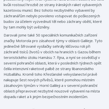
kvůli rostoucí hrozbě ze strany íránských raket vybavených
kazetovou municí. Bez tohoto nezbytného vybavení by
záchranářům nebylo povoleno vstupovat do poškozených
budov za účelem vyzvednutí těl nebo záchrany obětí, které
by tam mohly být uvězněny.
Darovali jsme také 50 speciálních komunikačních zařízení
značky Motorola pro zásahové týmy v oblasti Galileje. Tyto
jedinečné šifrované vysílačky sehrály klíčovou roli při
záchraně tisíců životů v obcích na hranicích s Gazou během
teroristického útoku Hamásu 7. října, a nyní se osvědčují v
severní pohraniční oblasti, která v posledních týdnech opět
čelila intenzivní raketové palbě ze strany libanonského
Hizballáhu. Kromě toho Křesťanské velvyslanectví právě
nakupuje šest nových přívěsů, které pomohou místním
zásahovým týmům v Horní Galileji a v severní pohraniční
oblasti přepravovat nezbytné nouzové vybavení na místa
dopadu raket a k jiným bezpečnostním incidentům.