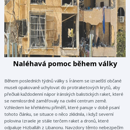
Naléhavá pomoc během války
Během posledních týdnů války s Íránem se izraelští občané
museli opakovaně uchylovat do protiraketových krytů, aby
přečkali každodenní nápor íránských balistických raket, které
se nemilosrdně zaměřovaly na civilní centrum země.
Vzhledem ke křehkému příměří, které panuje v době psaní
tohoto článku, se situace o něco zklidnila, i když severní
polovina Izraele je stále terčem raket a dronů, které
odpaluje Hizballáh z Libanonu. Navzdory těmto nebezpečím