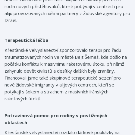
rodin nových přistěhovalců, které pobývají v centrech pro
aliju provozovaných našimi partnery z Židovské agentury pro
Izrael.
Terapeutická léčba
Křesťanské velvyslanectví sponzorovalo terapii pro řadu
traumatizovaných rodin ve městě Bejt Šemeš, kde došlo na
počátku konfliktu k masivnímu raketovému útoku, při němž
zahynulo devět civilistů a desítky dalších byly zraněny.
Financovali jsme také skupinové terapeutické sezení pro
nové židovské imigranty v alijových centrech, kteří se
potýkají s šokem a strachem z masivních íránských
raketových útoků.
Potravinová pomoc pro rodiny v postižených
oblastech
Křesťanské velvyslanectví rozdalo dárkové poukázky na