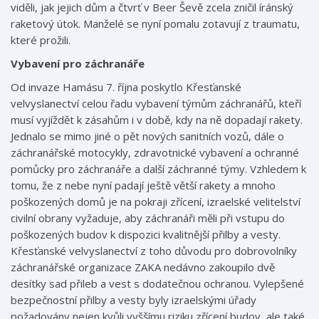
viděli, jak jejich dům a čtvrť v Beer Ševě zcela zničil íránský
raketový útok. Manželé se nyní pomalu zotavují z traumatu,
které prožili.
Vybavení pro záchranáře
Od invaze Hamásu 7. října poskytlo Křesťanské
velvyslanectví celou řadu vybavení týmům záchranářů, kteří
musí vyjíždět k zásahům i v době, kdy na ně dopadají rakety.
Jednalo se mimo jiné o pět nových sanitních vozů, dále o
záchranářské motocykly, zdravotnické vybavení a ochranné
pomůcky pro záchranáře a další záchranné týmy. Vzhledem k
tomu, že z nebe nyní padají ještě větší rakety a mnoho
poškozených domů je na pokraji zřícení, izraelské velitelství
civilní obrany vyžaduje, aby záchranáři měli při vstupu do
poškozených budov k dispozici kvalitnější přilby a vesty.
Křesťanské velvyslanectví z toho důvodu pro dobrovolníky
záchranářské organizace ZAKA nedávno zakoupilo dvě
desítky sad přileb a vest s dodatečnou ochranou. Vylepšené
bezpečnostní přilby a vesty byly izraelskými úřady
požadovány nejen kvůli vyššímu riziku zřícení budov, ale také