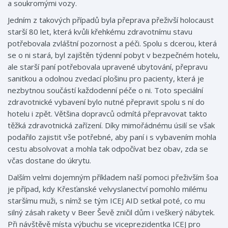
a soukromými vozy.
Jedním z takových případů byla přeprava přeživší holocaust
starší 80 let, která kvůli křehkému zdravotnímu stavu
potřebovala zvláštní pozornost a péči. Spolu s dcerou, která
se o ni stará, byl zajištěn týdenní pobyt v bezpečném hotelu,
ale starší paní potřebovala upravené ubytování, přepravu
sanitkou a odolnou zvedací plošinu pro pacienty, která je
nezbytnou součástí každodenní péče o ni. Toto speciální
zdravotnické vybavení bylo nutné přepravit spolu s ní do
hotelu i zpět. Většina dopravců odmítá přepravovat takto
těžká zdravotnická zařízení. Díky mimořádnému úsilí se však
podařilo zajistit vše potřebné, aby paní i s vybavením mohla
cestu absolvovat a mohla tak odpočívat bez obav, zda se
včas dostane do úkrytu.
Dalším velmi dojemným příkladem naší pomoci přeživším šoa
je případ, kdy Křesťanské velvyslanectví pomohlo milému
staršímu muži, s nímž se tým ICEJ AID setkal poté, co mu
silný zásah rakety v Beer Ševě zničil dům i veškerý nábytek.
Při návštěvě místa výbuchu se viceprezidentka ICEJ pro