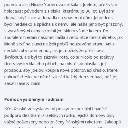
pomoc a aliju Nicole Yoderová setkala s Joelem, přeživším
holocaust původem z Polska, kterému je 90 let. Byl sám
doma, když raketa dopadla na sousední dům. Jeho dcera
bydlí nedaleko a spěchala k němu, ale našla jeho byt prázdný,
s vyraženými okny a rozbitým sklem všude kolem. Po
zoufalém hledání nakonec našla svého otce nezraněného, jak
klidně sedí na slunci na židli poblíž nouzového stanu. Ani si
nedokázal vzpomenout, jak je možné, že přežil bez
škrábnutí, ale byl to zázrak! Poté, co si Nicole od Joelovy
dcery vyslechla jeho příběh, na místě souhlasila s její
prosbou, aby Joelovi koupila nové polohovací křeslo, které
nahradí křeslo, ve němž tak rád každý den sedával, než jej
zásah rakety zničil.
Pomoc vysídleným rodinám
Křesťanské velvyslanectví poskytlo speciální finanční
podporu desítkám izraelských rodin, jejichž domovy byly
vážně poškozeny nebo zničeny íránskými raketami. Zakoupili