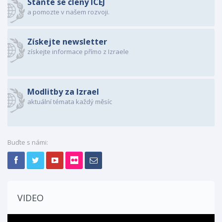
Staňte se členy ICEJ
a pomozte v našem rozvoji.
Získejte newsletter
získejte informace přímo z Izraele
Modlitby za Izrael
aktuální témata každý měsíc
Buďte s námi:
VIDEO