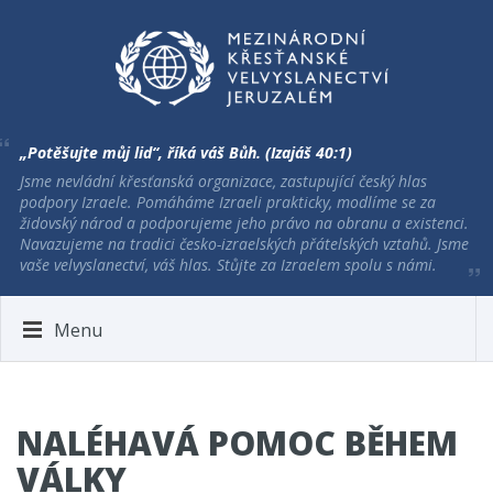
„Potěšujte můj lid“, říká váš Bůh. (Izajáš 40:1)
Jsme nevládní křesťanská organizace, zastupující český hlas
podpory Izraele. Pomáháme Izraeli prakticky, modlíme se za
židovský národ a podporujeme jeho právo na obranu a existenci.
Navazujeme na tradici česko-izraelských přátelských vztahů. Jsme
vaše velvyslanectví, váš hlas. Stůjte za Izraelem spolu s námi.
Menu
NALÉHAVÁ POMOC BĚHEM
VÁLKY