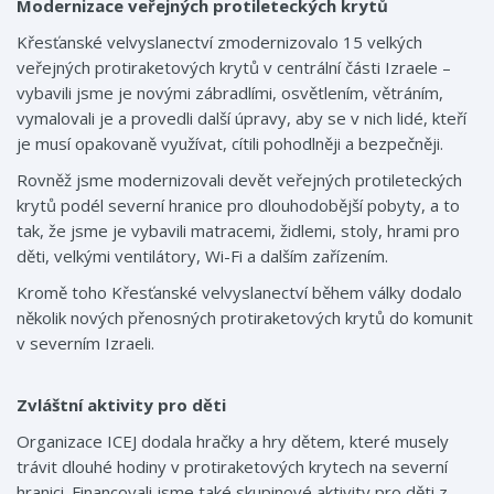
Modernizace veřejných protileteckých krytů
Křesťanské velvyslanectví zmodernizovalo 15 velkých
veřejných protiraketových krytů v centrální části Izraele –
vybavili jsme je novými zábradlími, osvětlením, větráním,
vymalovali je a provedli další úpravy, aby se v nich lidé, kteří
je musí opakovaně využívat, cítili pohodlněji a bezpečněji.
Rovněž jsme modernizovali devět veřejných protileteckých
krytů podél severní hranice pro dlouhodobější pobyty, a to
tak, že jsme je vybavili matracemi, židlemi, stoly, hrami pro
děti, velkými ventilátory, Wi-Fi a dalším zařízením.
Kromě toho Křesťanské velvyslanectví během války dodalo
několik nových přenosných protiraketových krytů do komunit
v severním Izraeli.
Zvláštní aktivity pro děti
Organizace ICEJ dodala hračky a hry dětem, které musely
trávit dlouhé hodiny v protiraketových krytech na severní
hranici. Financovali jsme také skupinové aktivity pro děti z