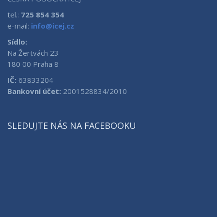
tel.:
725 854 354
e-mail:
info@icej.cz
Sídlo:
Na Žertvách 23
180 00 Praha 8
IČ:
63833204
Bankovní účet:
2001528834/2010
SLEDUJTE NÁS NA FACEBOOKU